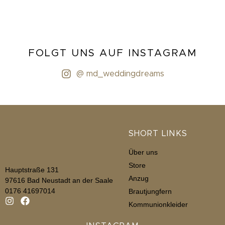
FOLGT UNS AUF INSTAGRAM
@ md_weddingdreams
SHORT LINKS
Über uns
Store
Hauptstraße 131
Anzug
97616 Bad Neustadt an der Saale
0176 41697014
Brautjungfern
Kommunionkleider